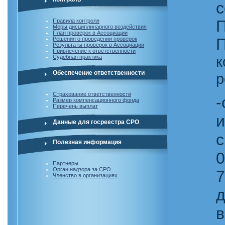
с
Правила контроля
Меры дисциплинарного воздействия
План проверок в Ассоциации
П
Решения о проведении проверок
Результаты проверок в Ассоциации
Привлечение к ответственности
к
Судебная практика
Обеспечение ответственности
р
Страхование ответственности
-
Размер компенсационного фонда
Перечень выплат
и
Данные для госреестра СРО
с
Полезная информация
0
Партнеры
Орган надзора за СРО
7
Членство в организациях
д
в