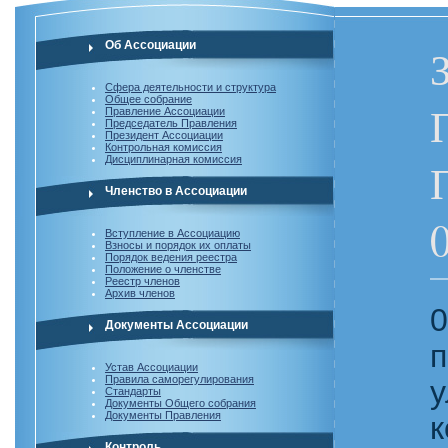
Об Ассоциации
Сфера деятельности и структура
Общее собрание
Правление Ассоциации
Председатель Правления
Президент Ассоциации
Контрольная комиссия
Дисциплинарная комиссия
Членство в Ассоциации
Вступление в Ассоциацию
Взносы и порядок их оплаты
Порядок ведения реестра
Положение о членстве
Реестр членов
Архив членов
0
Документы Ассоциации
п
Устав Ассоциации
Правила саморегулирования
у
Стандарты
Документы Общего собрания
Документы Правления
к
Контроль