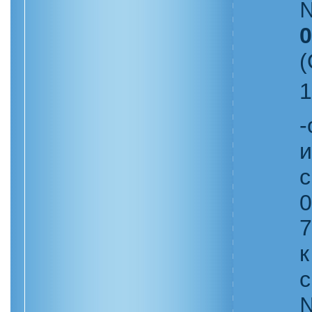
0
1
-
и
с
0
7
к
с