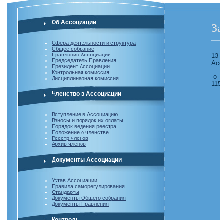
Об Ассоциации
З
Сфера деятельности и структура
Общее собрание
Правление Ассоциации
13
Председатель Правления
Ас
Президент Ассоциации
Контрольная комиссия
-о
Дисциплинарная комиссия
11
Членство в Ассоциации
Вступление в Ассоциацию
Взносы и порядок их оплаты
Порядок ведения реестра
Положение о членстве
Реестр членов
Архив членов
Документы Ассоциации
Устав Ассоциации
Правила саморегулирования
Стандарты
Документы Общего собрания
Документы Правления
Контроль