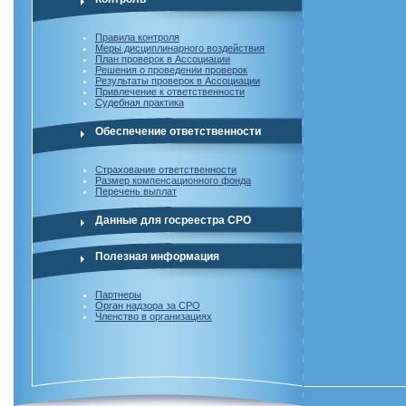
Правила контроля
Меры дисциплинарного воздействия
План проверок в Ассоциации
Решения о проведении проверок
Результаты проверок в Ассоциации
Привлечение к ответственности
Судебная практика
Обеспечение ответственности
Страхование ответственности
Размер компенсационного фонда
Перечень выплат
Данные для госреестра СРО
Полезная информация
Партнеры
Орган надзора за СРО
Членство в организациях