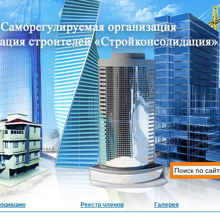
социацию
Реестр членов
Галерея