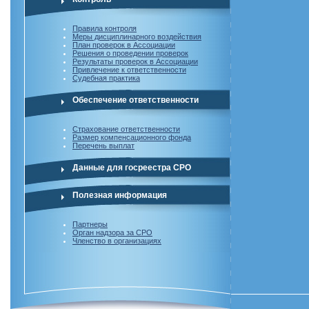
Правила контроля
Меры дисциплинарного воздействия
План проверок в Ассоциации
Решения о проведении проверок
Результаты проверок в Ассоциации
Привлечение к ответственности
Судебная практика
Обеспечение ответственности
Страхование ответственности
Размер компенсационного фонда
Перечень выплат
Данные для госреестра СРО
Полезная информация
Партнеры
Орган надзора за СРО
Членство в организациях