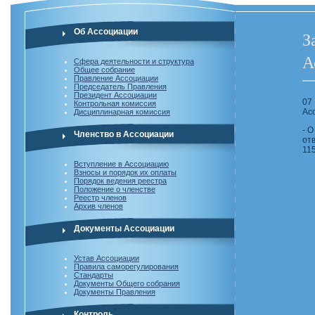
Об Ассоциации
З
А
Сфера деятельности и структура
Общее собрание
Правление Ассоциации
Председатель Правления
Президент Ассоциации
07
Контрольная комиссия
Ас
Дисциплинарная комиссия
- 
Членство в Ассоциации
от
11
Вступление в Ассоциацию
Взносы и порядок их оплаты
Порядок ведения реестра
Положение о членстве
Реестр членов
Архив членов
Документы Ассоциации
Устав Ассоциации
Правила саморегулирования
Стандарты
Документы Общего собрания
Документы Правления
Контроль