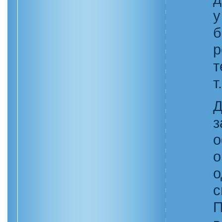
у
р
т
т
з
о
о
о
П