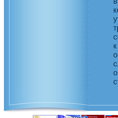
т
с
о
с
о
с