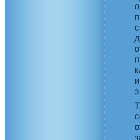
п
о
и
э
Т
с