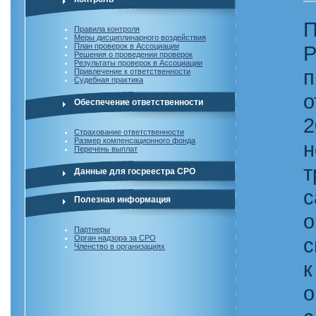
П
Правила контроля
Меры дисциплинарного воздействия
План проверок в Ассоциации
Р
Решения о проведении проверок
Результаты проверок в Ассоциации
Привлечение к ответственности
Судебная практика
о
Обеспечение ответственности
Страхование ответственности
Размер компенсационного фонда
н
Перечень выплат
т
Данные для госреестра СРО
с
Полезная информация
о
Партнеры
Орган надзора за СРО
с
Членство в организациях
о