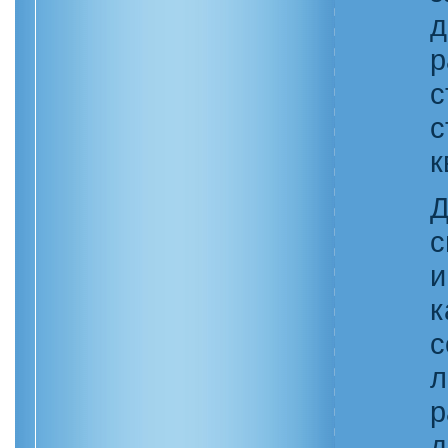
д
с
с
к
Д
с
и
к
с
р
д