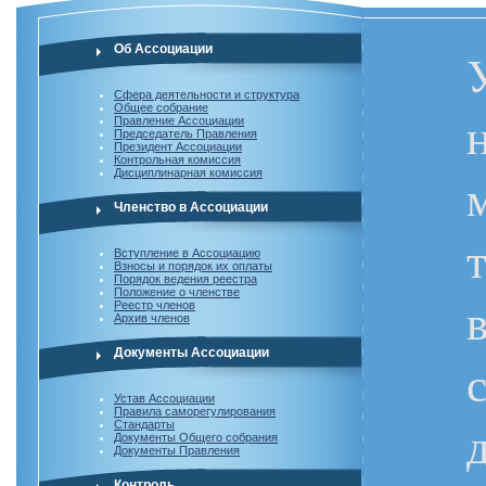
Об Ассоциации
Сфера деятельности и структура
Общее собрание
Правление Ассоциации
Председатель Правления
Президент Ассоциации
Контрольная комиссия
Дисциплинарная комиссия
Членство в Ассоциации
Вступление в Ассоциацию
Взносы и порядок их оплаты
Порядок ведения реестра
Положение о членстве
Реестр членов
Архив членов
Документы Ассоциации
Устав Ассоциации
Правила саморегулирования
Стандарты
Документы Общего собрания
Документы Правления
Контроль