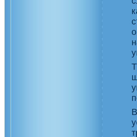
к
с
о
у
Т
ш
у
п