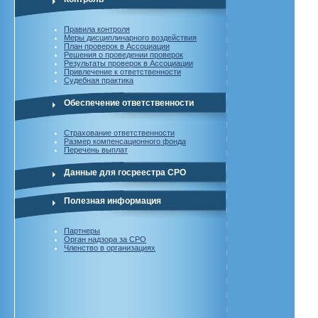
Правила контроля
Меры дисциплинарного воздействия
План проверок в Ассоциации
Решения о проведении проверок
Результаты проверок в Ассоциации
Привлечение к ответственности
Судебная практика
Обеспечение ответственности
Страхование ответственности
Размер компенсационного фонда
Перечень выплат
Данные для госреестра СРО
Полезная информация
Партнеры
Орган надзора за СРО
Членство в организациях