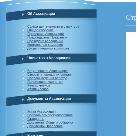
Об Ассоциации
Ст
Сфера деятельности и структура
Общее собрание
Правление Ассоциации
Председатель Правления
Президент Ассоциации
Контрольная комиссия
Дисциплинарная комиссия
Членство в Ассоциации
Вступление в Ассоциацию
Взносы и порядок их оплаты
Порядок ведения реестра
Положение о членстве
Реестр членов
Архив членов
Документы Ассоциации
Устав Ассоциации
Правила саморегулирования
Стандарты
Документы Общего собрания
Документы Правления
Контроль