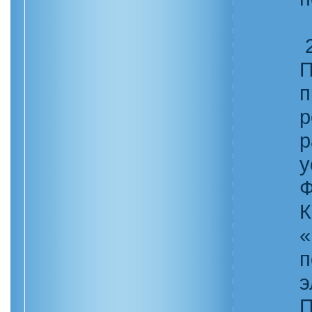
2
П
п
р
р
у
Ф
К
«
п
э
П