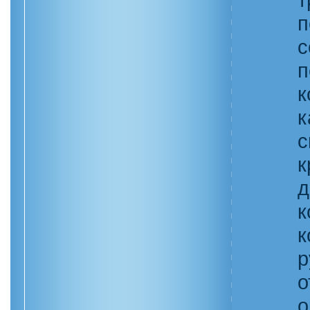
п
с
п
к
к
с
к
д
к
к
р
о
о