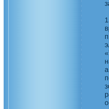
з
1
в
п
э
«
н
а
п
з
р
о