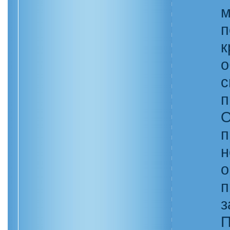
м
п
к
о
с
п
О
п
н
о
п
з
П