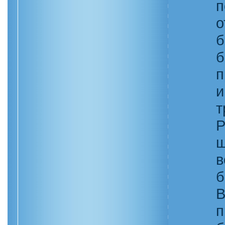
п
о
б
б
п
и
т
Р
ш
в
б
В
п