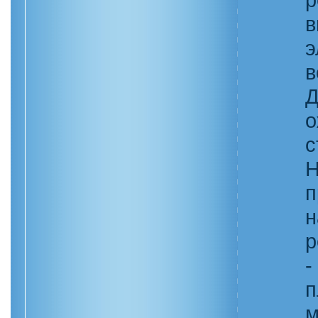
в
э
в
Д
о
с
Н
п
н
р
-
п
м