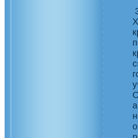
3
Х
к
п
к
с
г
у
О
а
н
о
р