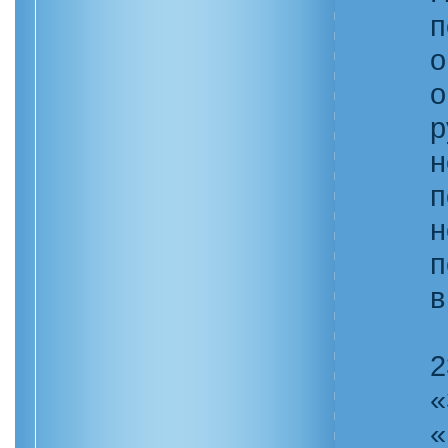
п
о
о
р
н
п
н
п
в
2
«
«