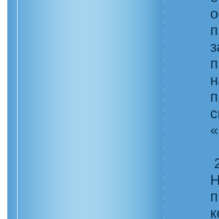
о
п
з
п
н
п
с
«
2
Н
п
к