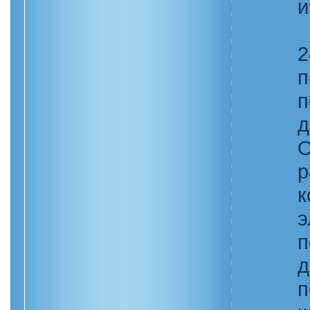
и
2
п
п
д
О
р
к
э
п
д
п