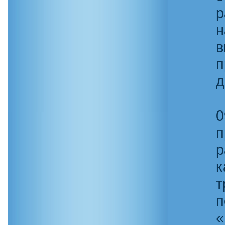
р
н
в
п
д
0
п
р
к
т
п
«