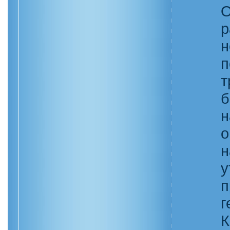
О
р
н
п
т
б
н
о
н
у
п
г
К