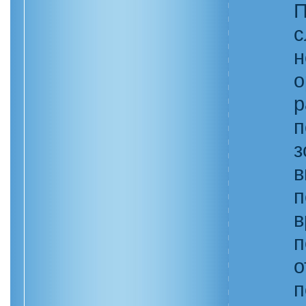
П
с
н
о
р
п
з
в
п
в
п
о
п