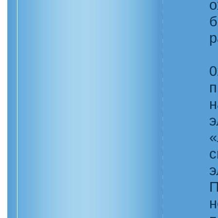
о
б
р
0
п
н
э
«
с
э
П
н