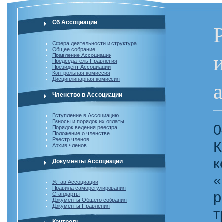
Об Ассоциации
Сфера деятельности и структура
Общее собрание
Правление Ассоциации
Председатель Правления
Президент Ассоциации
Контрольная комиссия
Дисциплинарная комиссия
Членство в Ассоциации
Вступление в Ассоциацию
Взносы и порядок их оплаты
0
Порядок ведения реестра
Положение о членстве
Реестр членов
К
Архив членов
к
Документы Ассоциации
«
Устав Ассоциации
Правила саморегулирования
р
Стандарты
Документы Общего собрания
Документы Правления
т
Контроль