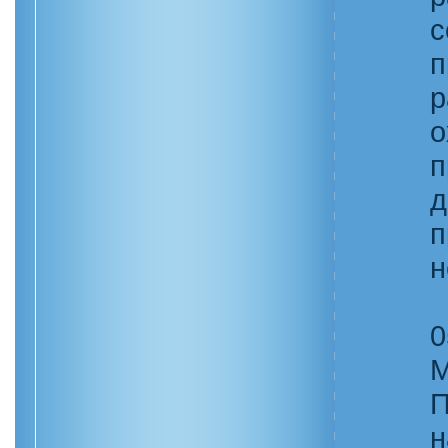
с
п
р
о
п
д
п
н
0
М
П
н