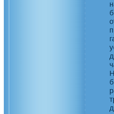
н
б
о
п
г
у
д
ч
Н
б
р
т
д