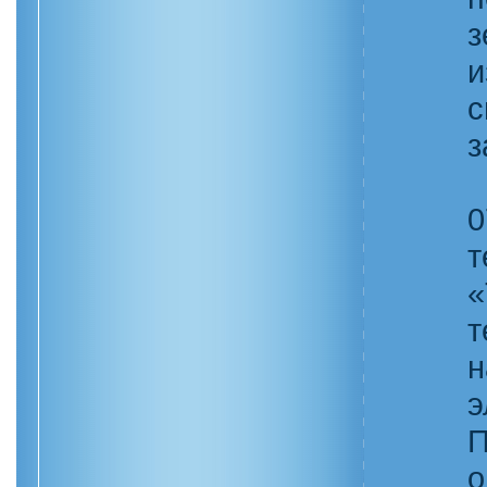
з
и
с
з
0
т
«
т
н
э
П
о