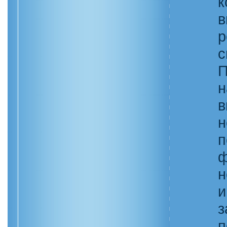
к
в
р
с
П
н
в
н
п
ф
н
и
з
п