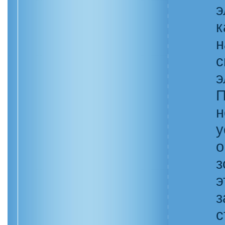
э
к
н
с
э
П
н
у
о
з
э
з
с