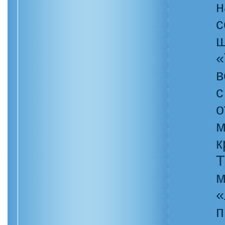
н
с
ш
«
в
с
о
м
к
Т
м
«
п