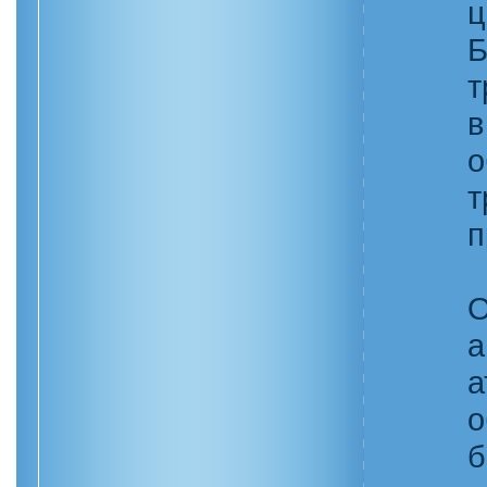
ц
Б
т
в
о
т
п
О
а
а
о
б