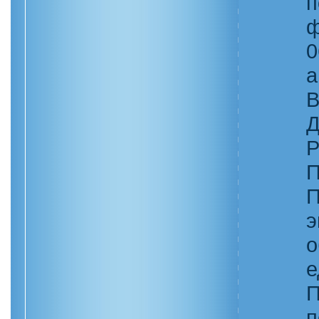
п
ф
0
а
В
Д
Р
П
П
э
о
е
П
п