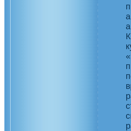
п
а
а
К
к
«
п
п
в
р
с
с
р