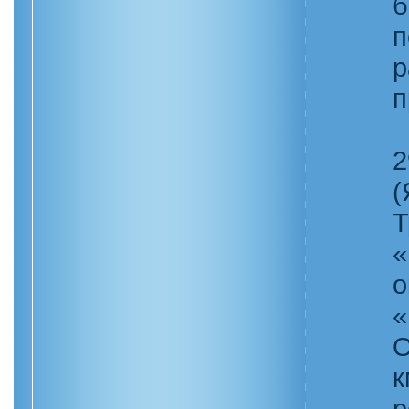
б
п
р
п
2
(
Т
«
о
«
О
к
р