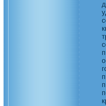
д
у
с
к
т
с
п
о
г
п
п
п
к