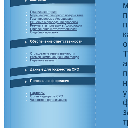
м
Правила контроля
п
Меры дисциплинарного воздействия
План проверок в Ассоциации
п
Решения о проведении проверок
Результаты проверок в Ассоциации
Привлечение к ответственности
к
Судебная практика
о
Обеспечение ответственности
Т
Страхование ответственности
Размер компенсационного фонда
Перечень выплат
а
Данные для госреестра СРО
п
н
Полезная информация
у
Партнеры
Орган надзора за СРО
ф
Членство в организациях
з
т