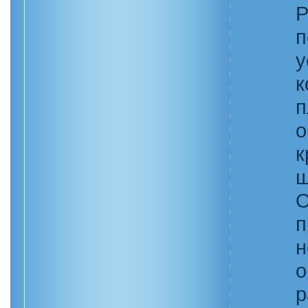
Р
п
у
к
п
о
к
ш
О
п
н
о
р