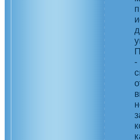
п
и
д
у
П
-
с
о
в
н
з
к
к