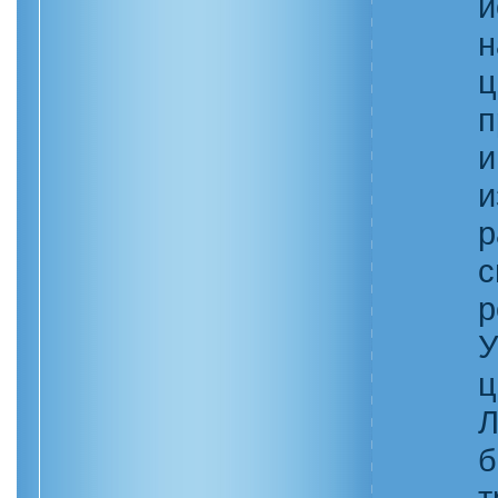
и
н
ц
п
и
и
р
с
р
У
ц
Л
б
т