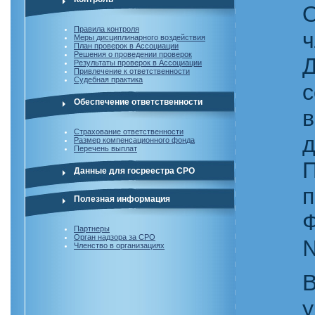
Правила контроля
Меры дисциплинарного воздействия
План проверок в Ассоциации
Решения о проведении проверок
Результаты проверок в Ассоциации
Привлечение к ответственности
Судебная практика
Обеспечение ответственности
в
Страхование ответственности
Размер компенсационного фонда
Перечень выплат
П
Данные для госреестра СРО
п
Полезная информация
Партнеры
Орган надзора за СРО
Членство в организациях