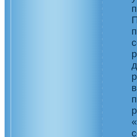
с
в
с