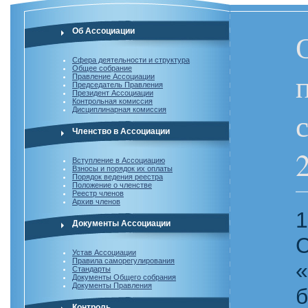
Об Ассоциации
Сфера деятельности и структура
Общее собрание
Правление Ассоциации
Председатель Правления
Президент Ассоциации
Контрольная комиссия
Дисциплинарная комиссия
Членство в Ассоциации
Вступление в Ассоциацию
Взносы и порядок их оплаты
Порядок ведения реестра
Положение о членстве
Реестр членов
Архив членов
1
Документы Ассоциации
Устав Ассоциации
Правила саморегулирования
«
Стандарты
Документы Общего собрания
Документы Правления
Контроль