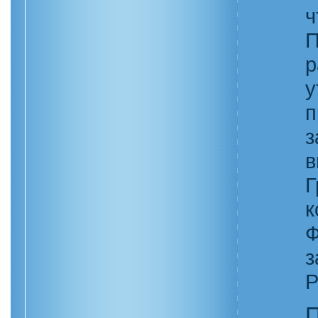
ч
П
у
п
в
Г
Ф
з
Р