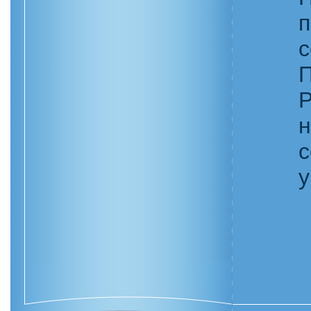
н
с
у