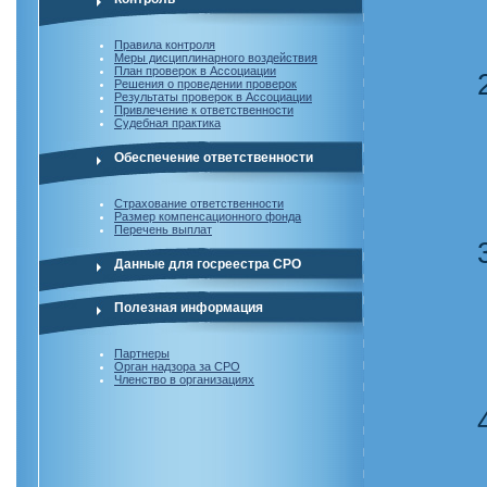
Правила контроля
Меры дисциплинарного воздействия
План проверок в Ассоциации
Решения о проведении проверок
Результаты проверок в Ассоциации
Привлечение к ответственности
Судебная практика
Обеспечение ответственности
Страхование ответственности
Размер компенсационного фонда
Перечень выплат
Данные для госреестра СРО
Полезная информация
Партнеры
Орган надзора за СРО
Членство в организациях