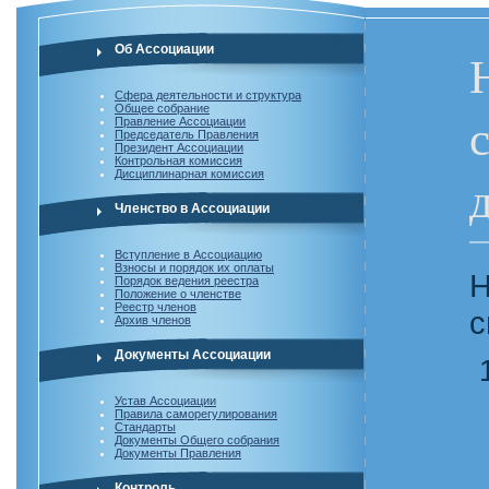
Об Ассоциации
Сфера деятельности и структура
Общее собрание
Правление Ассоциации
Председатель Правления
Президент Ассоциации
Контрольная комиссия
Дисциплинарная комиссия
Членство в Ассоциации
Вступление в Ассоциацию
Взносы и порядок их оплаты
Н
Порядок ведения реестра
Положение о членстве
Реестр членов
с
Архив членов
Документы Ассоциации
Устав Ассоциации
Правила саморегулирования
Стандарты
Документы Общего собрания
Документы Правления
Контроль