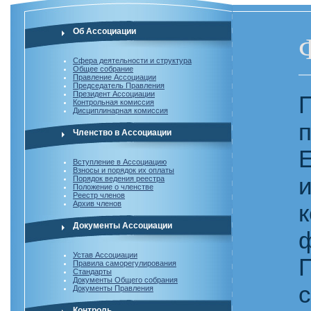
Об Ассоциации
Сфера деятельности и структура
Общее собрание
Правление Ассоциации
Председатель Правления
Президент Ассоциации
Контрольная комиссия
Дисциплинарная комиссия
Членство в Ассоциации
Вступление в Ассоциацию
Взносы и порядок их оплаты
Порядок ведения реестра
Положение о членстве
Реестр членов
Архив членов
Документы Ассоциации
Устав Ассоциации
Правила саморегулирования
Стандарты
Документы Общего собрания
Документы Правления
Контроль