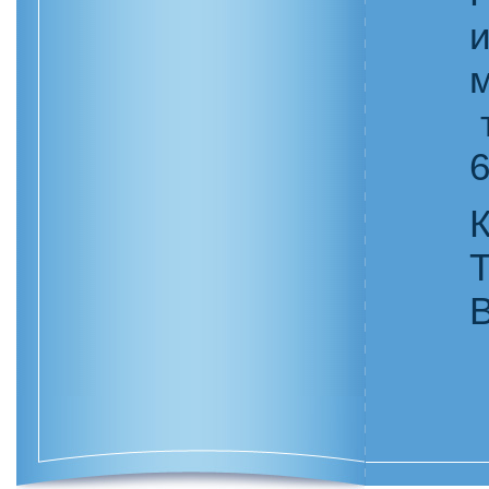
т
6
К