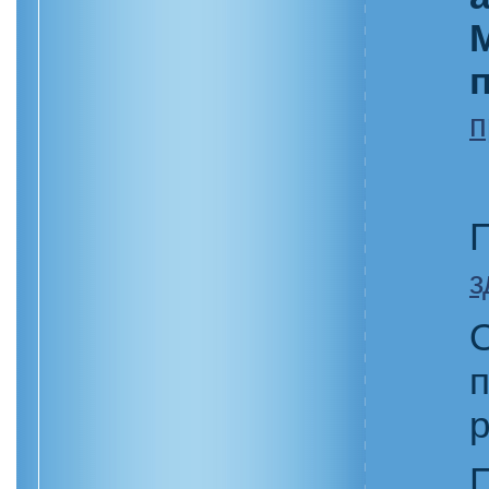
п
з
р